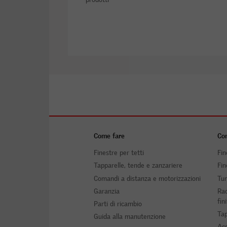
Come fare
Com
Finestre per tetti
Fin
Tapparelle, tende e zanzariere
Fin
Comandi a distanza e motorizzazioni
Tun
Garanzia
Rac
fin
Parti di ricambio
Tap
Guida alla manutenzione
Acc