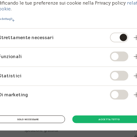
ficando le tue preferenze sui cookie nella Privacy policy
rela
ookie
.
 dettagli
Strettamente necessari
Funzionali
Statistici
Negozio online VELUX
E
Di marketing
f
NEGOZIO ONLINE
S
SOLO NECESSARI
ACCETTA TUTTO
Tende, tapparelle e accessori con
A
spedizione gratuita
d