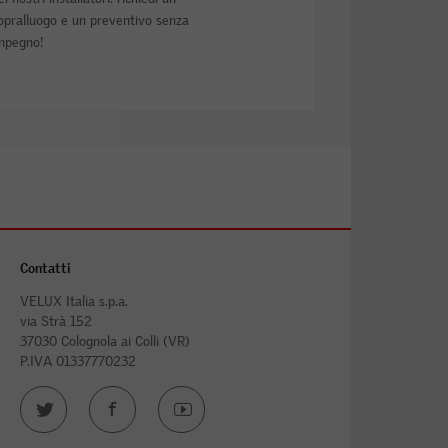
opralluogo e un preventivo senza
mpegno!
Contatti
VELUX Italia s.p.a.
via Strà 152
37030 Colognola ai Colli (VR)
P.IVA 01337770232