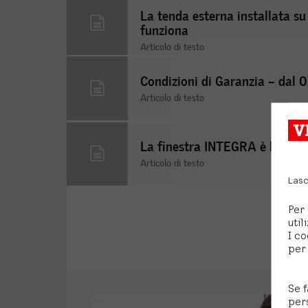
La tenda esterna installata su 
funziona
Articolo di testo
Condizioni di Garanzia – dal 
Articolo di testo
La finestra INTEGRA è bloccat
Articolo di testo
Lasc
Per 
util
I co
per 
Se f
per