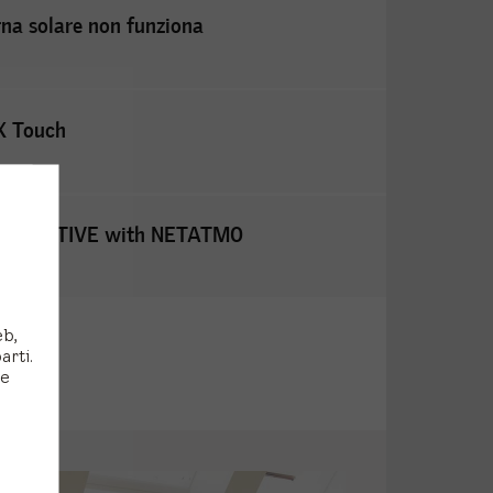
rna solare non funziona
X Touch
ELUX ACTIVE with NETATMO
eb,
arti.
 e