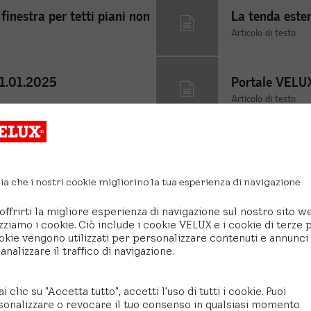
finestra per tetti piani non
La tenda este
Articolo di testo
01.01.2025
Portale VELU
Articolo di testo
a in ventilazione
Istruzioni V
Articolo di testo
ia che i nostri cookie migliorino la tua esperienza di navigazione
offrirti la migliore esperienza di navigazione sul nostro sito w
Dal mondo VELUX
izziamo i cookie. Ciò include i cookie VELUX e i cookie di terze p
okie vengono utilizzati per personalizzare contenuti e annunci
analizzare il traffico di navigazione.
ai clic su "Accetta tutto", accetti l'uso di tutti i cookie. Puoi
sonalizzare o revocare il tuo consenso in qualsiasi momento