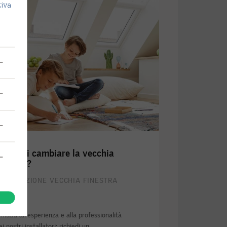
tiva
’ ora di cambiare la vecchia
inestra?
OSTITUZIONE VECCHIA FINESTRA
ffidati all'esperienza e alla professionalità
ei nostri installatori: richiedi un