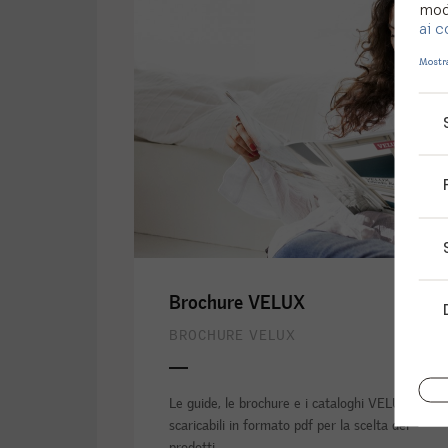
modi
ai c
Mostra
Brochure VELUX
BROCHURE VELUX
Le guide, le brochure e i cataloghi VELUX
scaricabili in formato pdf per la scelta dei
prodotti