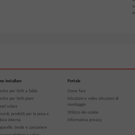
s
i
e installare
Portale
estre per tetti a falda
Come fare
estre per tetti piani
Istruzioni e video istruzioni di
montaggio
nel solare
Utilizzo dei cookie
cordi, prodotti per la posa e
itura interna
Informativa privacy
parelle, tende e zanzariere
essori elettrici e solari