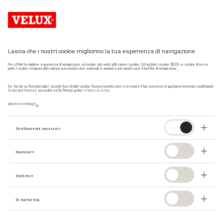
Lascia che i nostri cookie migliorino la tua esperienza di navigazione
Per offrirti la migliore esperienza di navigazione sul nostro sito web, utilizziamo i cookie. Ciò include i cookie VELUX e i cookie di terze
parti. I cookie vengono utilizzati per personalizzare contenuti e annunci e per analizzare il traffico di navigazione.
Se fai clic su "Accetta tutto", accetti l'uso di tutti i cookie. Puoi personalizzare o revocare il tuo consenso in qualsiasi momento modificando
le tue preferenze sui cookie nella Privacy policy
relativa ai cookie
.
Sgancio catena fig. A
Mostra dettagli
Strettamente necessari
Funzionali
Nella stessa categoria
Statistici
Di marketing
La tenda esterna installata su finestra per tetti piani
non funziona