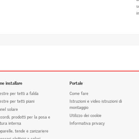
s
i
e installare
Portale
estre per tetti a falda
Come fare
estre per tetti piani
Istruzioni e video istruzioni di
montaggio
nel solare
Utilizzo dei cookie
cordi, prodotti per la posa e
itura interna
Informativa privacy
parelle, tende e zanzariere
essori elettrici e solari