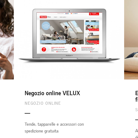
Negozio online VELUX
E
f
NEGOZIO ONLINE
S
Tende, tapparelle e accessori con
A
spedizione gratuita
d