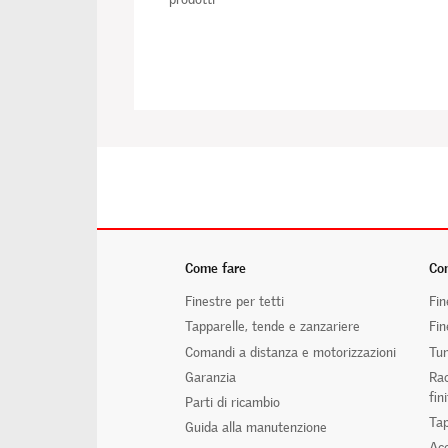
Come fare
Com
Finestre per tetti
Fin
Tapparelle, tende e zanzariere
Fin
Comandi a distanza e motorizzazioni
Tun
Garanzia
Rac
fin
Parti di ricambio
Tap
Guida alla manutenzione
Acc