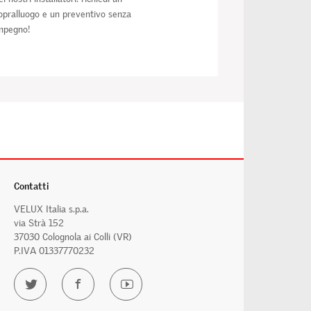
opralluogo e un preventivo senza
mpegno!
Contatti
VELUX Italia s.p.a.
via Strà 152
37030 Colognola ai Colli (VR)
P.IVA 01337770232