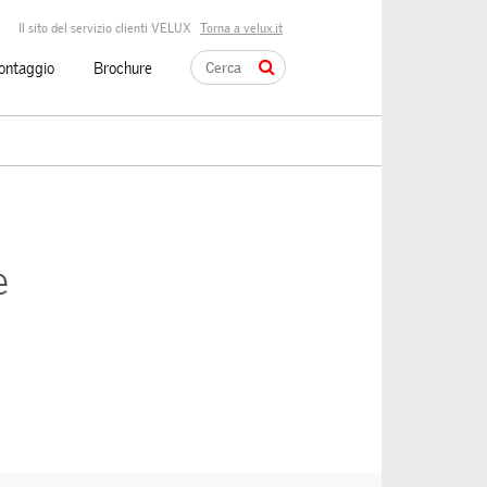
Il sito del servizio clienti VELUX
Torna a velux.it
montaggio
Brochure
e