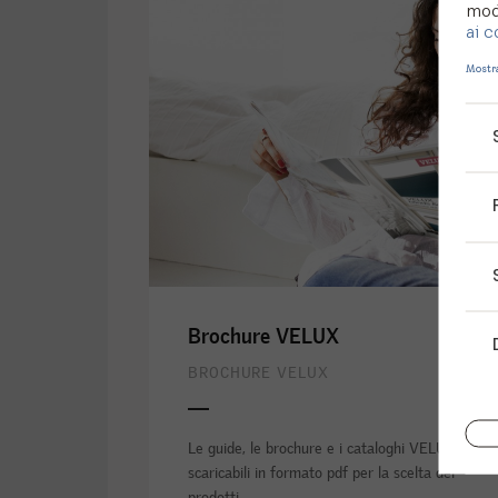
modi
ai c
Mostra
Brochure VELUX
BROCHURE VELUX
Le guide, le brochure e i cataloghi VELUX
scaricabili in formato pdf per la scelta dei
prodotti