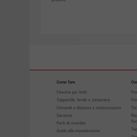
Come fare
Com
Finestre per tetti
Fin
Tapparelle, tende e zanzariere
Fin
Comandi a distanza e motorizzazioni
Tun
Garanzia
Rac
fin
Parti di ricambio
Tap
Guida alla manutenzione
Acc