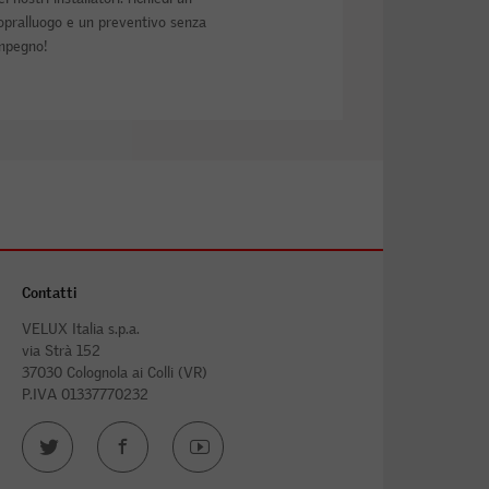
opralluogo e un preventivo senza
mpegno!
Contatti
VELUX Italia s.p.a.
via Strà 152
37030 Colognola ai Colli (VR)
P.IVA 01337770232