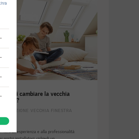
tiva
’ ora di cambiare la vecchia
inestra?
OSTITUZIONE VECCHIA FINESTRA
ffidati all'esperienza e alla professionalità
ei nostri installatori: richiedi un