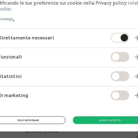
ficando le tue preferenze sui cookie nella Privacy policy
rela
ookie
.
 dettagli
Strettamente necessari
Funzionali
Statistici
Negozio online VELUX
E
Di marketing
f
NEGOZIO ONLINE
S
SOLO NECESSARI
ACCETTA TUTTO
Tende, tapparelle e accessori con
A
spedizione gratuita
d