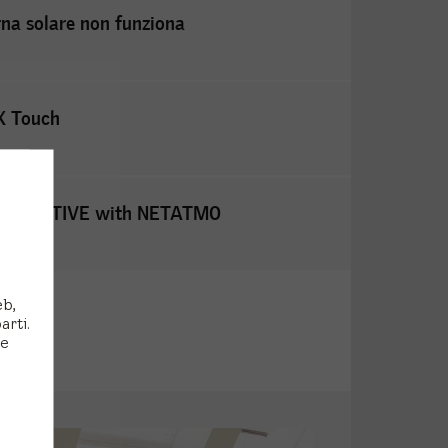
rna solare non funziona
X Touch
ELUX ACTIVE with NETATMO
eb,
arti.
 e