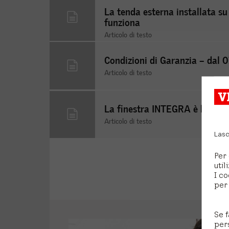
La tenda esterna installata su 
funziona
Articolo di testo
Condizioni di Garanzia – dal 
Articolo di testo
La finestra INTEGRA è bloccat
Articolo di testo
Lasc
Per 
util
I co
per 
Se f
per