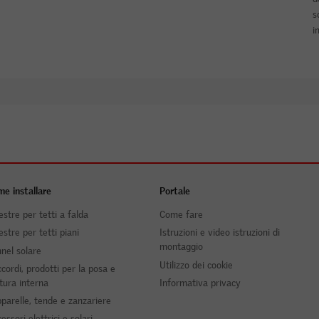
s
i
e installare
Portale
estre per tetti a falda
Come fare
estre per tetti piani
Istruzioni e video istruzioni di
montaggio
nel solare
Utilizzo dei cookie
cordi, prodotti per la posa e
itura interna
Informativa privacy
parelle, tende e zanzariere
essori elettrici e solari