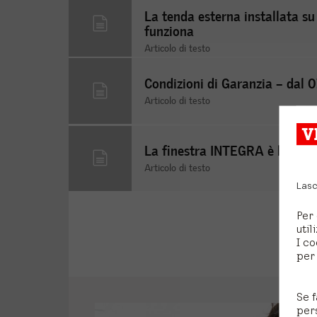
La tenda esterna installata su 
funziona
Articolo di testo
Condizioni di Garanzia – dal 
Articolo di testo
La finestra INTEGRA è bloccat
Articolo di testo
Lasc
Per 
util
I co
per 
Se f
per