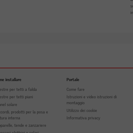
s
i
e installare
Portale
estre per tetti a falda
Come fare
estre per tetti piani
Istruzioni e video istruzioni di
montaggio
nel solare
Utilizzo dei cookie
cordi, prodotti per la posa e
itura interna
Informativa privacy
parelle, tende e zanzariere
essori elettrici e solari