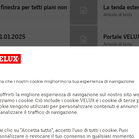
finestra per tetti piani non
La tenda este
Articolo di testo
01.01.2025
Portale VELU
Articolo di testo
a in ventilazione
Istruzioni V
Articolo di testo
ia che i nostri cookie migliorino la tua esperienza di navigazione
offrirti la migliore esperienza di navigazione sul nostro sito w
Dal mondo VELUX
izziamo i cookie. Ciò include i cookie VELUX e i cookie di terze p
okie vengono utilizzati per personalizzare contenuti e annunci
analizzare il traffico di navigazione.
ai clic su "Accetta tutto", accetti l'uso di tutti i cookie. Puoi
sonalizzare o revocare il tuo consenso in qualsiasi momento