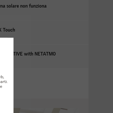
rna solare non funziona
X Touch
ELUX ACTIVE with NETATMO
eb,
arti.
 e