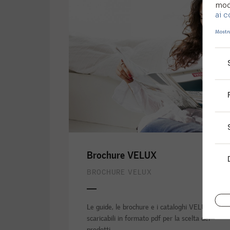
modi
ai c
Mostra
Brochure VELUX
BROCHURE VELUX
Le guide, le brochure e i cataloghi VELUX
scaricabili in formato pdf per la scelta dei
prodotti