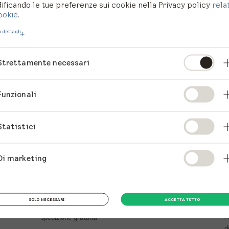
ficando le tue preferenze sui cookie nella Privacy policy
rela
ookie
.
 dettagli
Strettamente necessari
Funzionali
Statistici
Negozio online VELUX
E
Di marketing
f
NEGOZIO ONLINE
S
SOLO NECESSARI
ACCETTA TUTTO
Tende, tapparelle e accessori con
A
spedizione gratuita
d