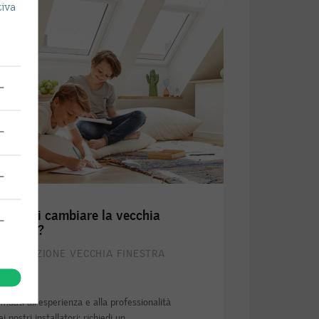
tiva
’ ora di cambiare la vecchia
inestra?
OSTITUZIONE VECCHIA FINESTRA
ffidati all'esperienza e alla professionalità
ei nostri installatori: richiedi un