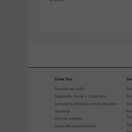
Come fare
Com
Finestre per tetti
Fin
Tapparelle, tende e zanzariere
Fin
Comandi a distanza e motorizzazioni
Tun
Garanzia
Rac
fin
Parti di ricambio
Tap
Guida alla manutenzione
Acc