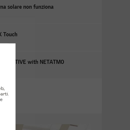
rna solare non funziona
X Touch
ELUX ACTIVE with NETATMO
eb,
arti.
 e