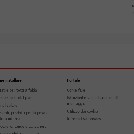
s
i
e installare
Portale
estre per tetti a falda
Come fare
estre per tetti piani
Istruzioni e video istruzioni di
montaggio
nel solare
Utilizzo dei cookie
cordi, prodotti per la posa e
itura interna
Informativa privacy
parelle, tende e zanzariere
essori elettrici e solari