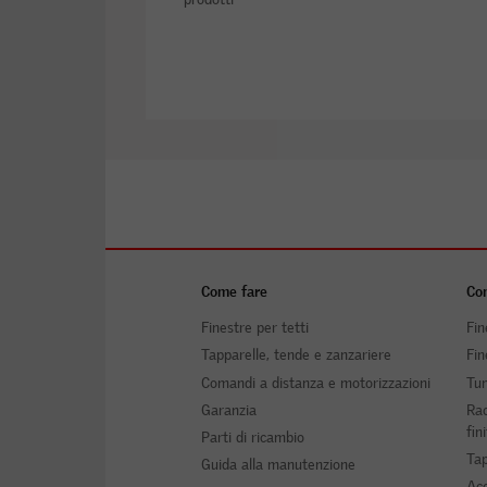
Come fare
Com
Finestre per tetti
Fin
Tapparelle, tende e zanzariere
Fin
Comandi a distanza e motorizzazioni
Tun
Garanzia
Rac
fin
Parti di ricambio
Tap
Guida alla manutenzione
Acc