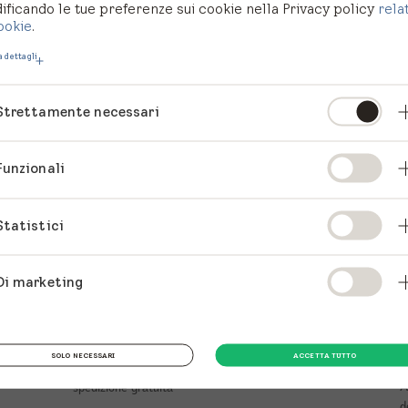
ficando le tue preferenze sui cookie nella Privacy policy
rela
ookie
.
 dettagli
Strettamente necessari
Funzionali
Statistici
Negozio online VELUX
E
Di marketing
f
NEGOZIO ONLINE
S
SOLO NECESSARI
ACCETTA TUTTO
Tende, tapparelle e accessori con
A
spedizione gratuita
d