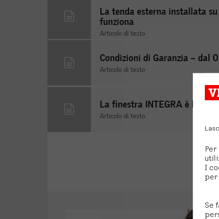
La tenda esterna installata su 
funziona
Articolo di testo
Condizioni di Garanzia – dal 
Articolo di testo
La finestra INTEGRA è bloccat
Articolo di testo
Lasc
Per 
util
I co
per 
Se f
per