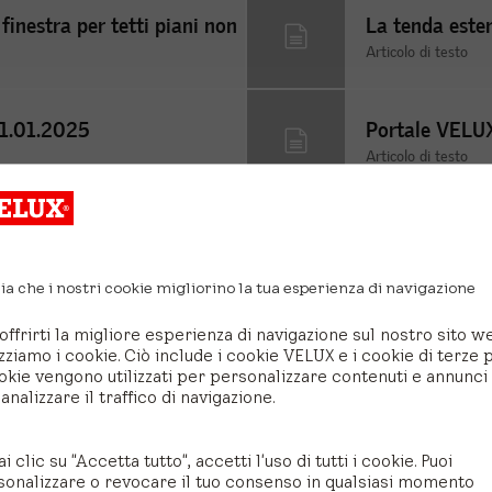
finestra per tetti piani non
La tenda este
Articolo di testo
01.01.2025
Portale VELU
Articolo di testo
a in ventilazione
Istruzioni V
Articolo di testo
ia che i nostri cookie migliorino la tua esperienza di navigazione
offrirti la migliore esperienza di navigazione sul nostro sito w
Dal mondo VELUX
izziamo i cookie. Ciò include i cookie VELUX e i cookie di terze p
okie vengono utilizzati per personalizzare contenuti e annunci
analizzare il traffico di navigazione.
ai clic su "Accetta tutto", accetti l'uso di tutti i cookie. Puoi
sonalizzare o revocare il tuo consenso in qualsiasi momento