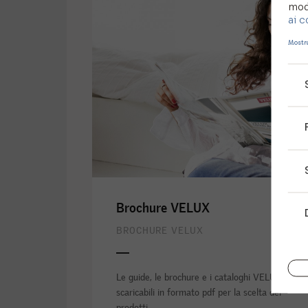
modi
ai c
Mostra
Brochure VELUX
BROCHURE VELUX
Le guide, le brochure e i cataloghi VELUX
scaricabili in formato pdf per la scelta dei
prodotti