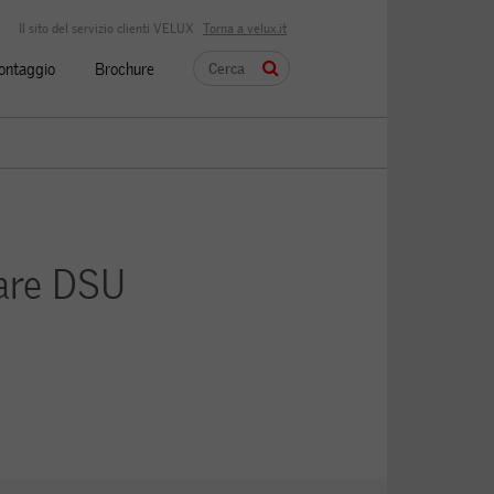
Il sito del servizio clienti VELUX
Torna a velux.it
montaggio
Brochure
are DSU