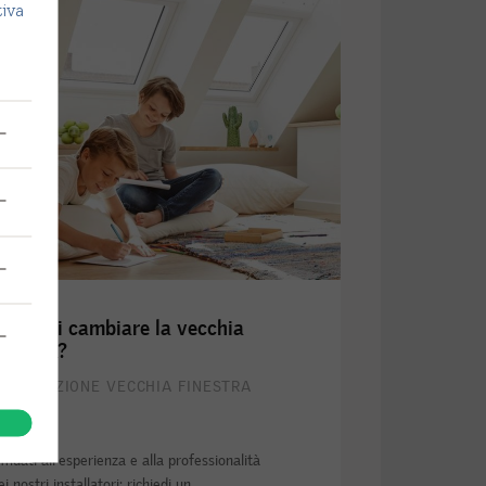
tiva
’ ora di cambiare la vecchia
inestra?
OSTITUZIONE VECCHIA FINESTRA
ffidati all'esperienza e alla professionalità
ei nostri installatori: richiedi un