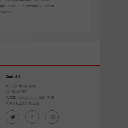
opralluogo e un preventivo senza
mpegno!
Contatti
VELUX Italia s.p.a.
via Strà 152
37030 Colognola ai Colli (VR)
P.IVA 01337770232